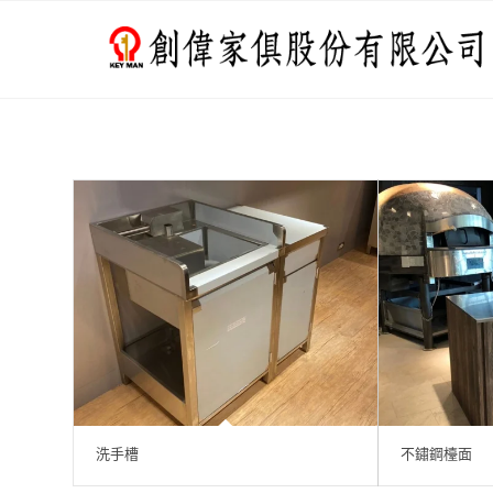
洗手槽
不鏽鋼檯面