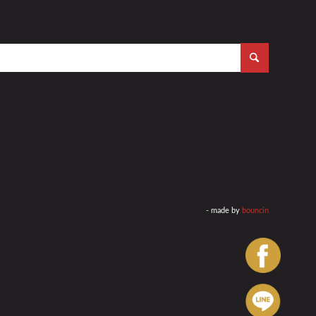
- made by
bouncin